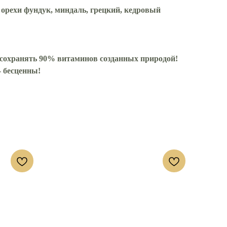
орехи фундук, миндаль, грецкий, кедровый
 сохранять 90% витаминов созданных природой!
- бесценны!