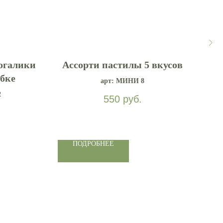
огалики
Ассорти пастилы 5 вкусов
А
обке
арт: МИНИ 8
2
550
руб.
ПОДРОБНЕЕ