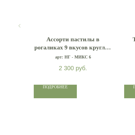
очками
Ассорти пастилы в
нтом
рогаликах 9 вкусов круглой
коробке
арт: НГ - МИКС 6
2 300
руб.
ПОДРОБНЕЕ