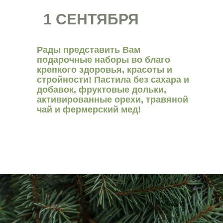
1 СЕНТЯБРЯ
Рады представить Вам
подарочные наборы во благо
крепкого здоровья, красоты и
стройности! Пастила без сахара и
добавок, фруктовые дольки,
активированные орехи, травяной
чай и фермерский мед!