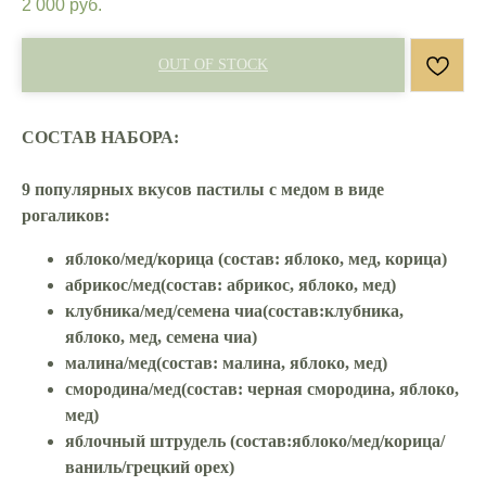
2 000
руб.
OUT OF STOCK
СОСТАВ НАБОРА:
9 популярных вкусов пастилы с медом в виде
рогаликов:
яблоко/мед/корица
(состав: яблоко, мед, корица)
абрикос/мед
(состав: абрикос, яблоко, мед)
клубника/мед/семена чиа
(состав:клубника,
яблоко, мед, семена чиа)
малина/мед
(состав: малина, яблоко, мед)
смородина/мед
(состав: черная смородина, яблоко,
мед)
яблочный штрудель
(состав:яблоко/мед/корица/
ваниль/грецкий орех)