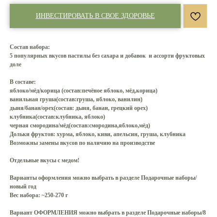
ИНВЕСТИРОВАТЬ В СВОЕ ЗДОРОВЬЕ
Состав набора:
5 популярных вкусов пастилы без сахара и добавок и ассорти фруктовых
доле
В составе:
яблоко/мёд/корица (состав:печёное яблоко, мёд,корица)
ванильная груша(состав:груша, яблоко, ванилин)
дыня/банан/орех(состав: дыня, банан, грецкий орех)
клубника(состав:клубника, яблоко)
черная смородина/мёд(состав:смородина,яблоко,мёд)
Дольки фруктов: хурма, яблоко, киви, апельсин, груша, клубника
Возможны замены вкусов по наличию на производстве
Отдельные вкусы с медом!
Варианты оформления можно выбрать в разделе Подарочные наборы/
новый год
Вес набора:
~250-270 г
Вариант ОФОРМЛЕНИЯ можно выбрать в разделе Подарочные наборы/8