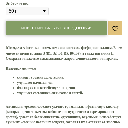
Выберите вес:
ИНВЕСТИРОВАТЬ В СВОЕ ЗДОРОВЬЕ
Миндаль
богат кальцием, железом, магнием, фосфором и калием. В нем
много витамин группы В (В1, В2, В3, В5, В6, В9), а также витамина Е.
Содержит множество ненасыщенных жиров, аминокислот и минералов.
Полезные свойства:
снижает уровень холестерина;
улучшает память и сон;
благоприятно воздействует на зрение;
улучшает состояние кожи, волос и ногтей.
Активация орехов позволяет удалить грязь, пыль и фитиновую кислоту
(которая препятствует высвобождению нутриентов и перевариванию
орехов), делает их более аппетитно хрустящими, вкусными и способствует
лучшему усвоению полезных веществ, сохраняя их в отличие от жареных.