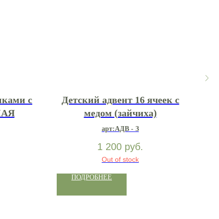
иками с
Детский адвент 16 ячеек с
Ас
НАЯ
медом (зайчиха)
арт:АДВ - З
1 200
руб.
Out of stock
ПОДРОБНЕЕ