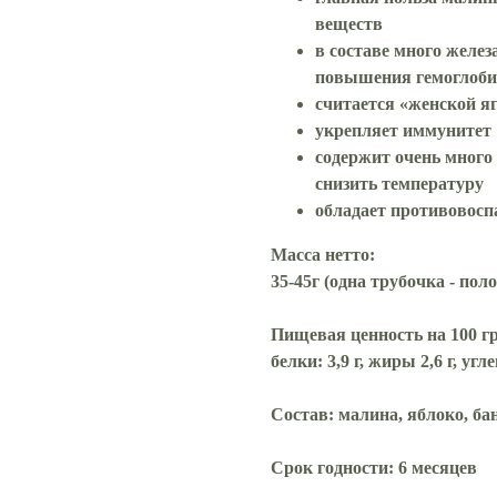
веществ
в составе много желе
повышения гемоглоби
считается «женской я
укрепляет иммунитет
содержит очень много
снизить температуру
обладает противовосп
Масса нетто:
35-45г (одна трубочка - пол
Пищевая ценность на 100 гр
белки: 3,9 г, жиры 2,6 г, угл
Состав:
малина, яблоко, ба
Срок годности:
6 месяцев