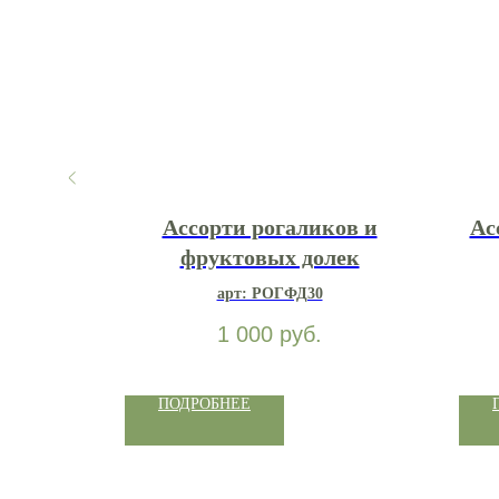
стакане
Ассорти рогаликов и
Ас
фруктовых долек
МЕДА
арт: РОГФД30
1 000
руб.
ПОДРОБНЕЕ