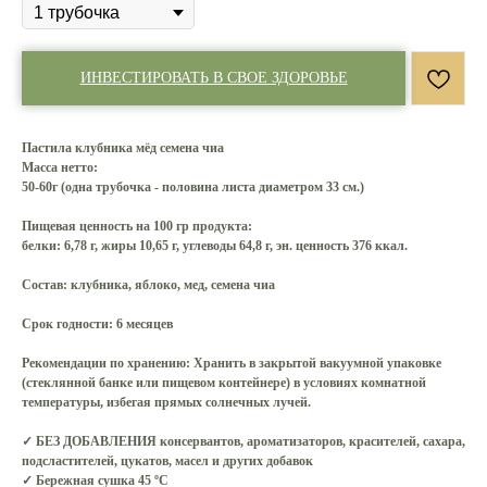
ИНВЕСТИРОВАТЬ В СВОЕ ЗДОРОВЬЕ
Пастила клубника мёд семена чиа
Масса нетто:
50-60г (одна трубочка - половина листа диаметром 33 см.)
Пищевая ценность на 100 гр продукта:
белки: 6,78 г, жиры 10,65 г, углеводы 64,8 г, эн. ценность 376 ккал.
Состав:
клубника, яблоко, мед, семена чиа
Срок годности:
6 месяцев
Рекомендации по хранению:
Хранить в закрытой вакуумной упаковке
(стеклянной банке или пищевом контейнере) в условиях комнатной
температуры, избегая прямых солнечных лучей.
✓ БЕЗ ДОБАВЛЕНИЯ консервантов, ароматизаторов, красителей, сахара,
подсластителей, цукатов, масел и других добавок
✓ Бережная сушка 45 ºС