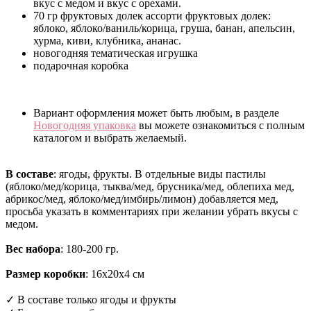
вкус с медом и вкус с орехами.
70 гр фруктовых долек ассорти фруктовых долек:
яблоко, яблоко/ваниль/корица, груша, банан, апельсин,
хурма, киви, клубника, ананас.
новогодняя тематическая игрушка
подарочная коробка
Вариант оформления может быть любым, в разделе
Новогодняя упаковка
вы можете ознакомиться с полным
каталогом и выбрать желаемый.
В составе
: ягоды, фрукты. В отдельные виды пастилы
(яблоко/мед/корица, тыква/мед, брусника/мед, облепиха мед,
абрикос/мед, яблоко/мед/имбирь/лимон) добавляется мед,
просьба указать в комментариях при желании убрать вкусы с
медом.
Вес набора
: 180-200 гр.
Размер коробки
: 16х20х4 см
✓ В составе только ягоды и фрукты