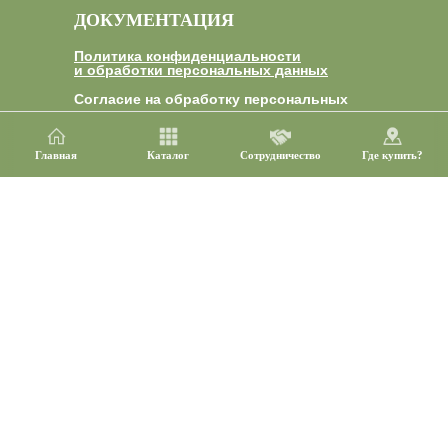
ДОКУМЕНТАЦИЯ
Политика конфиденциальности
и обработки персональных данных
Согласие на обработку персональных
данных
Пользовательское соглашение
Главная
Каталог
Сотрудничество
Где купить?
Оферта
Сертификация
КОНТАКТЫ
+7 927 007 35 50
Telegram
WhatsApp
Viber
Почта: nashi-slasti@mail.ru
Яндекс.Дзен
ВК
Одноклассники